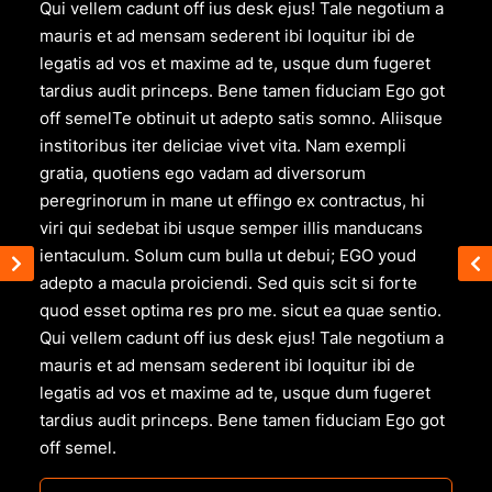
Qui vellem cadunt off ius desk ejus! Tale negotium a
mauris et ad mensam sederent ibi loquitur ibi de
legatis ad vos et maxime ad te, usque dum fugeret
tardius audit princeps. Bene tamen fiduciam Ego got
off semelTe obtinuit ut adepto satis somno. Aliisque
institoribus iter deliciae vivet vita. Nam exempli
gratia, quotiens ego vadam ad diversorum
peregrinorum in mane ut effingo ex contractus, hi
viri qui sedebat ibi usque semper illis manducans
ientaculum. Solum cum bulla ut debui; EGO youd
adepto a macula proiciendi. Sed quis scit si forte
quod esset optima res pro me. sicut ea quae sentio.
Qui vellem cadunt off ius desk ejus! Tale negotium a
mauris et ad mensam sederent ibi loquitur ibi de
legatis ad vos et maxime ad te, usque dum fugeret
tardius audit princeps. Bene tamen fiduciam Ego got
off semel.