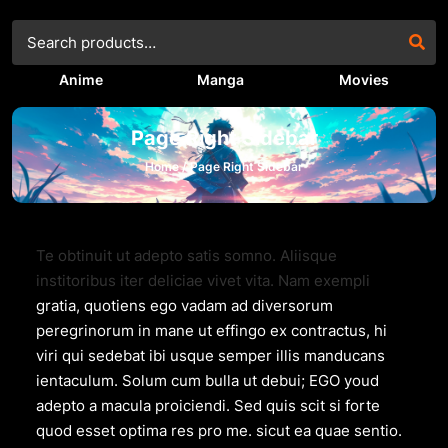
Anime
Manga
Movies
Page Right Sidebar
Home /
Page Right Sidebar
Te obtinuit ut adepto satis somno. Aliisque
institoribus iter deliciae vivet vita. Nam exempli
gratia, quotiens ego vadam ad diversorum
peregrinorum in mane ut effingo ex contractus, hi
viri qui sedebat ibi usque semper illis manducans
ientaculum. Solum cum bulla ut debui; EGO youd
adepto a macula proiciendi. Sed quis scit si forte
quod esset optima res pro me. sicut ea quae sentio.